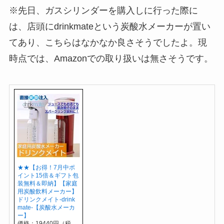
※先日、ガスシリンダーを購入しに行った際に
は、店頭にdrinkmateという炭酸水メーカーが置い
てあり、こちらはなかなか良さそうでしたよ。現
時点では、Amazonでの取り扱いは無さそうです。
★★【お得！7月中ポ
イント15倍＆ギフト包
装無料＆即納】【家庭
用炭酸飲料メーカー】
ドリンクメイト-drink
mate-【炭酸水メーカ
ー】
価格：19440円（税