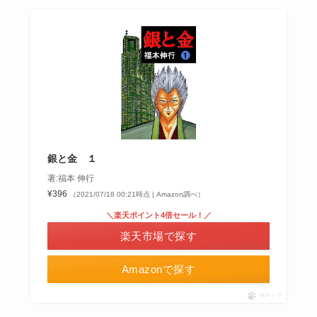
銀と金 １
著:福本 伸行
¥396
（2021/07/18 00:21時点 | Amazon調べ）
＼楽天ポイント4倍セール！／
楽天市場で探す
Amazonで探す
ポチップ