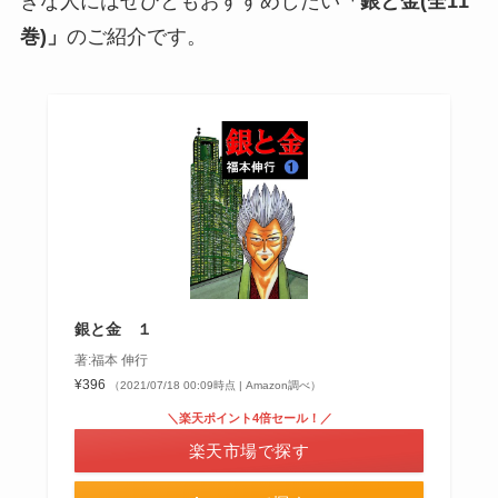
きな人にはぜひともおすすめしたい
「銀と金(全11
巻)」
のご紹介です。
銀と金 １
著:福本 伸行
¥396
（2021/07/18 00:09時点 | Amazon調べ）
＼楽天ポイント4倍セール！／
楽天市場で探す