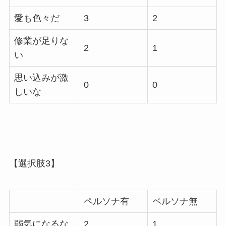
愛も色々だ
3
2
修業が足りな
2
1
い
思い込みが激
0
0
しいな
【選択肢3】
ペルソナ有
ペルソナ無
弱気になるな
2
1