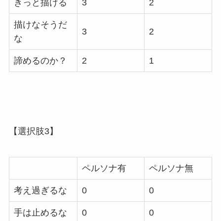
きっと描ける
3
2
描けなそうだ
3
2
な
諦めるのか？
2
1
【選択肢3】
ペルソナ有
ペルソナ無
考え過ぎるな
0
0
手は止めるな
0
0